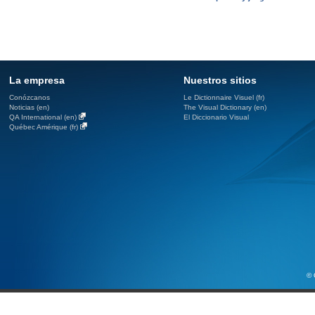
La empresa
Nuestros sitios
Conózcanos
Le Dictionnaire Visuel (fr)
Noticias (en)
The Visual Dictionary (en)
QA International (en)
El Diccionario Visual
Québec Amérique (fr)
© 