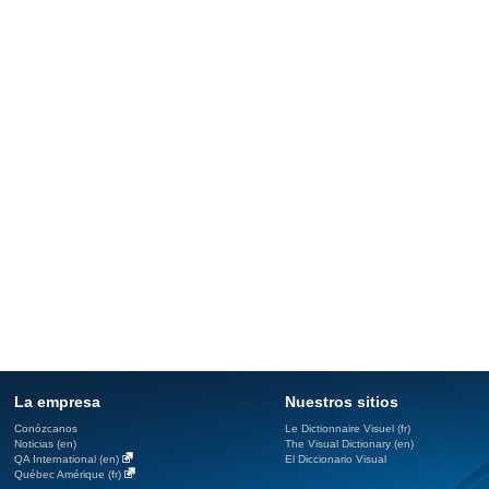
La empresa
Nuestros sitios
Conózcanos
Le Dictionnaire Visuel (fr)
Noticias (en)
The Visual Dictionary (en)
QA International (en)
El Diccionario Visual
Québec Amérique (fr)