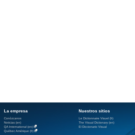
La empresa
Nuestros sitios
Conózcanos
Le Dictionnaire Visuel (fr)
Noticias (en)
The Visual Dictionary (en)
QA International (en)
El Diccionario Visual
Québec Amérique (fr)