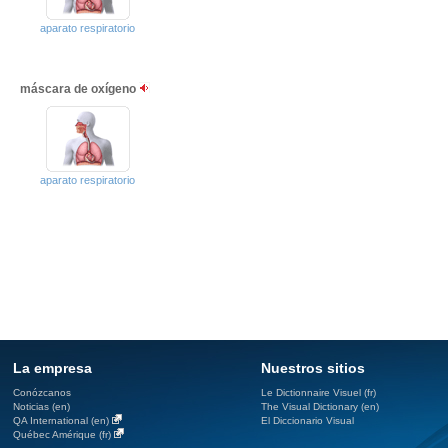
aparato respiratorio
máscara de oxígeno
aparato respiratorio
La empresa
Nuestros sitios
Conózcanos
Le Dictionnaire Visuel (fr)
Noticias (en)
The Visual Dictionary (en)
QA International (en)
El Diccionario Visual
Québec Amérique (fr)