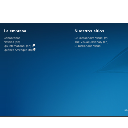
La empresa
Nuestros sitios
Conózcanos
Le Dictionnaire Visuel (fr)
Noticias (en)
The Visual Dictionary (en)
QA International (en)
El Diccionario Visual
Québec Amérique (fr)
© 