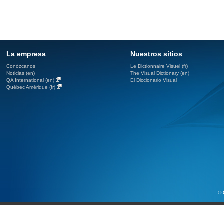
La empresa
Nuestros sitios
Conózcanos
Le Dictionnaire Visuel (fr)
Noticias (en)
The Visual Dictionary (en)
QA International (en)
El Diccionario Visual
Québec Amérique (fr)
© 