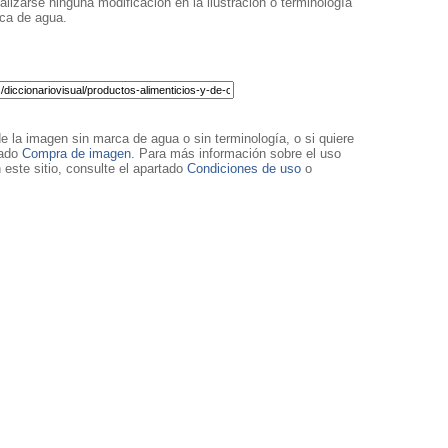
lizarse ninguna modificación en la ilustración o terminología
rca de agua.
de la imagen sin marca de agua o sin terminología, o si quiere
tado
Compra de imagen
. Para más información sobre el uso
 este sitio, consulte el apartado
Condiciones de uso
o