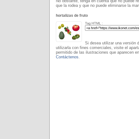
No obstante, tenga en cuenta que no puede rea
que la rodea y que no puede eliminarse la ma
hortalizas de fruto
Tag HTML :
Si desea utilizar una versión 
utilizarla con fines comerciales, visite el apar
permitido de las ilustraciones que aparecen en
Contáctenos
.