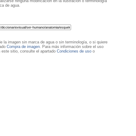
lizarse ninguna modificación en la ilustración o terminología
rca de agua.
de la imagen sin marca de agua o sin terminología, o si quiere
tado
Compra de imagen
. Para más información sobre el uso
 este sitio, consulte el apartado
Condiciones de uso
o