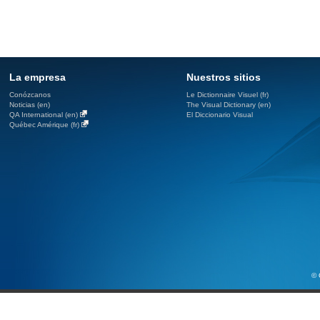
La empresa
Nuestros sitios
Conózcanos
Le Dictionnaire Visuel (fr)
Noticias (en)
The Visual Dictionary (en)
QA International (en)
El Diccionario Visual
Québec Amérique (fr)
© 