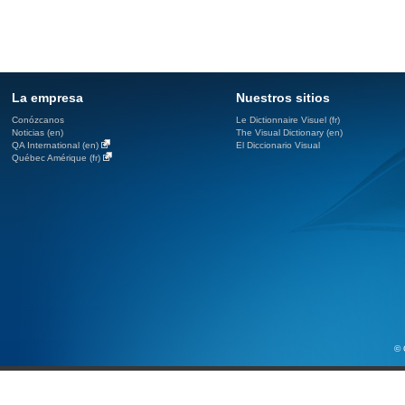
La empresa
Nuestros sitios
Conózcanos
Le Dictionnaire Visuel (fr)
Noticias (en)
The Visual Dictionary (en)
QA International (en)
El Diccionario Visual
Québec Amérique (fr)
© 