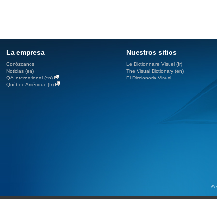
La empresa
Nuestros sitios
Conózcanos
Le Dictionnaire Visuel (fr)
Noticias (en)
The Visual Dictionary (en)
QA International (en)
El Diccionario Visual
Québec Amérique (fr)
© 