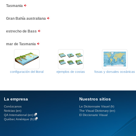
Tasmania
Gran Bahía australiana
estrecho de Bass
mar de Tasmania
configuración del litoral
ejemplos de costas
fosas y dorsales oceánicas
La empresa
Nuestros sitios
Conózcanos
Le Dictionnaire Visuel (fr)
Noticias (en)
The Visual Dictionary (en)
QA International (en)
El Diccionario Visual
Québec Amérique (fr)