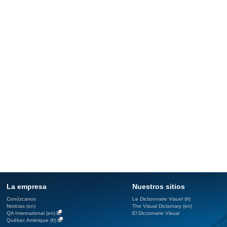
La empresa
Nuestros sitios
Conózcanos
Le Dictionnaire Visuel (fr)
Noticias (en)
The Visual Dictionary (en)
QA International (en)
El Diccionario Visual
Québec Amérique (fr)