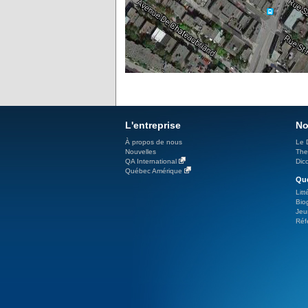
L'entreprise
No
À propos de nous
Le 
Nouvelles
The
QA International
Dicc
Québec Amérique
Qué
Litt
Bio
Jeu
Réf