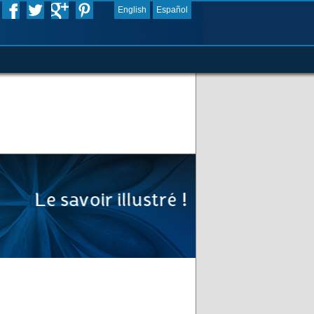
English
Español