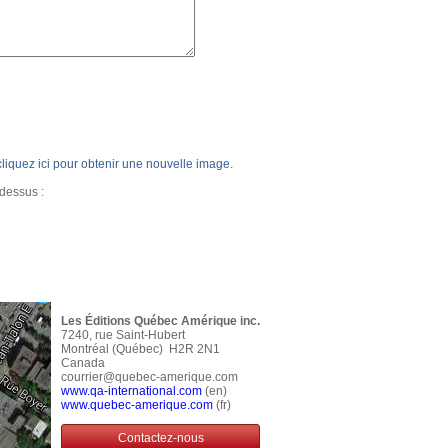
, cliquez ici pour obtenir une nouvelle image.
-dessus :
Les Éditions Québec Amérique inc.
7240, rue Saint-Hubert
Montréal (Québec) H2R 2N1
Canada
courrier@quebec-amerique.com
www.qa-international.com
(en)
www.quebec-amerique.com
(fr)
Contactez-nous