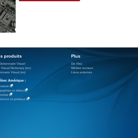
s produits
Plus
Dictionnaire Visuel
De Visu
 Visual Dictionary (en)
Médias sociaux
ionario Visual (es)
Liens externes
bec Amérique :
érature
graphies et idées
nesse
érence et pratique