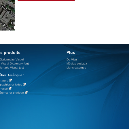
s produits
Plus
Dictionnaire Visuel
De Visu
 Visual Dictionary (en)
Médias sociaux
ionario Visual (es)
Liens externes
bec Amérique :
érature
graphies et idées
nesse
érence et pratique