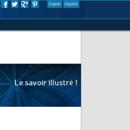
English
Español