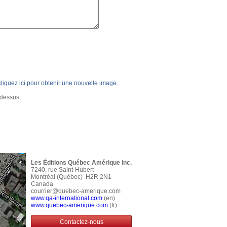
, cliquez ici pour obtenir une nouvelle image.
-dessus :
Les Éditions Québec Amérique inc.
7240, rue Saint-Hubert
Montréal (Québec) H2R 2N1
Canada
courrier@quebec-amerique.com
www.qa-international.com
(en)
www.quebec-amerique.com
(fr)
Contactez-nous