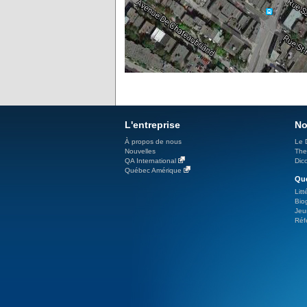
L'entreprise
No
À propos de nous
Le 
Nouvelles
The
QA International
Dicc
Québec Amérique
Qué
Litt
Bio
Jeu
Réf