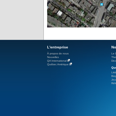
L'entreprise
No
À propos de nous
Le 
Nouvelles
The
QA International
Dicc
Québec Amérique
Qué
Litt
Bio
Jeu
Réf