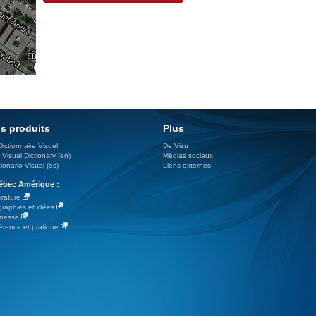
s produits
Plus
Dictionnaire Visuel
De Visu
 Visual Dictionary (en)
Médias sociaux
ionario Visual (es)
Liens externes
bec Amérique :
érature
graphies et idées
nesse
érence et pratique