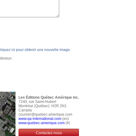
, cliquez ici pour obtenir une nouvelle image.
-dessus :
Les Éditions Québec Amérique inc.
7240, rue Saint-Hubert
Montréal (Québec) H2R 2N1
Canada
courrier@quebec-amerique.com
www.qa-international.com
(en)
www.quebec-amerique.com
(fr)
Contactez-nous