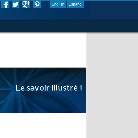
English
Español