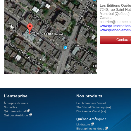
Les Éditions Québ
7240, rue Saint-Hu
Montréal (Québec
Canada
courrier@quebec-
www.qa-internation
www.quebec-ameri
Contacte
L'entreprise
Nos produits
À propos de nous
Le Dictionnaire Visuel
Nouvelles
The Visual Dictionary (en)
QA International
Diccionario Visual (es)
Québec Amérique
Québec Amérique :
Littérature
Biographies et idées