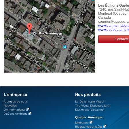
Les Éditions Québ
7240, rue Saint-Hu
Montréal (Québec
Canada
courrier@quebec-
www.qa-internation
www.quebec-ameri
Contacte
L'entreprise
Nos produits
À propos de nous
Le Dictionnaire Visuel
Nouvelles
The Visual Dictionary (en)
QA International
Diccionario Visual (es)
Québec Amérique
Québec Amérique :
Littérature
Biographies et idées