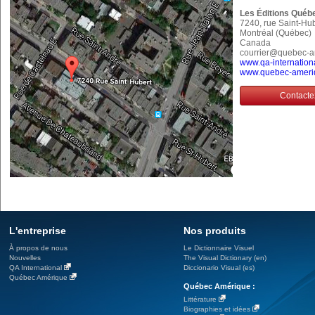
Les Éditions Québ
7240, rue Saint-Hu
Montréal (Québec
Canada
courrier@quebec-
www.qa-internation
www.quebec-ameri
Contacte
L'entreprise
Nos produits
À propos de nous
Le Dictionnaire Visuel
Nouvelles
The Visual Dictionary (en)
QA International
Diccionario Visual (es)
Québec Amérique
Québec Amérique :
Littérature
Biographies et idées