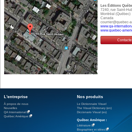
Les Éditions Québ
7240, rue Saint-Hu
Montréal (Québec
Canada
courrier@quebec-
www.qa-internation
www.quebec-ameri
Contacte
L'entreprise
Nos produits
À propos de nous
Le Dictionnaire Visuel
Nouvelles
The Visual Dictionary (en)
QA International
Diccionario Visual (es)
Québec Amérique
Québec Amérique :
Littérature
Biographies et idées