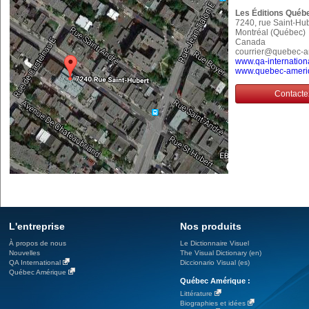
Les Éditions Québ
7240, rue Saint-Hu
Montréal (Québec
Canada
courrier@quebec-
www.qa-internation
www.quebec-ameri
Contacte
L'entreprise
Nos produits
À propos de nous
Le Dictionnaire Visuel
Nouvelles
The Visual Dictionary (en)
QA International
Diccionario Visual (es)
Québec Amérique
Québec Amérique :
Littérature
Biographies et idées