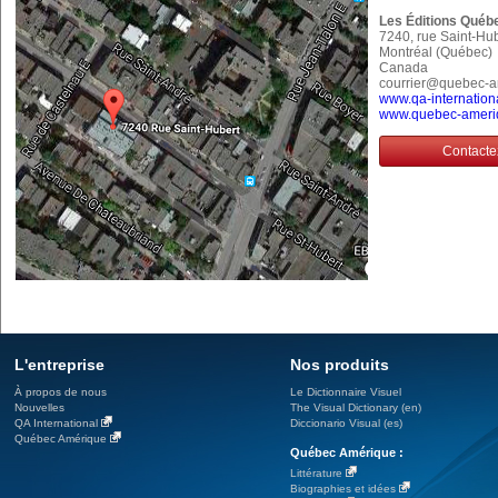
Les Éditions Québ
7240, rue Saint-Hu
Montréal (Québec
Canada
courrier@quebec-
www.qa-internation
www.quebec-ameri
Contacte
L'entreprise
Nos produits
À propos de nous
Le Dictionnaire Visuel
Nouvelles
The Visual Dictionary (en)
QA International
Diccionario Visual (es)
Québec Amérique
Québec Amérique :
Littérature
Biographies et idées