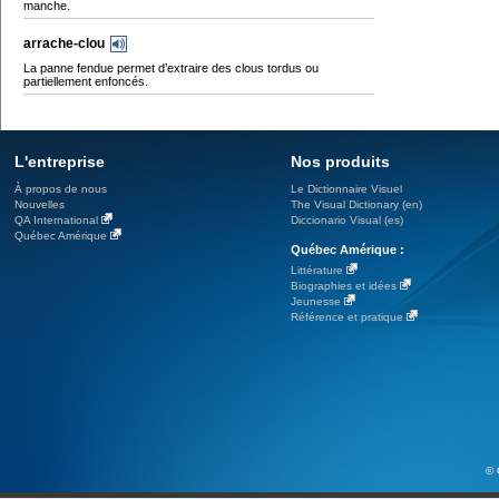
manche.
arrache-clou
La panne fendue permet d’extraire des clous tordus ou
partiellement enfoncés.
L'entreprise
Nos produits
À propos de nous
Le Dictionnaire Visuel
Nouvelles
The Visual Dictionary (en)
QA International
Diccionario Visual (es)
Québec Amérique
Québec Amérique :
Littérature
Biographies et idées
Jeunesse
Référence et pratique
© 