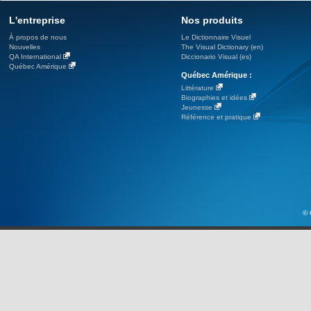
L'entreprise
Nos produits
À propos de nous
Le Dictionnaire Visuel
Nouvelles
The Visual Dictionary (en)
QA International
Diccionario Visual (es)
Québec Amérique
Québec Amérique :
Littérature
Biographies et idées
Jeunesse
Référence et pratique
© 