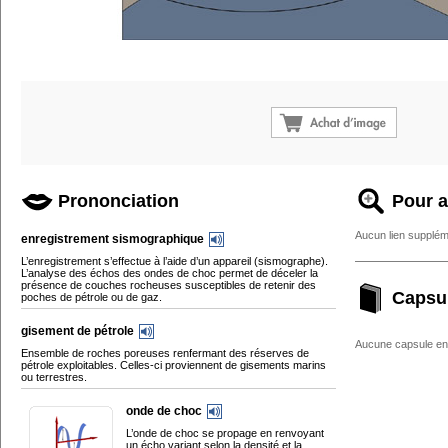
Prononciation
Pour a
Aucun lien supplém
enregistrement sismographique
L’enregistrement s’effectue à l’aide d’un appareil (sismographe).
L’analyse des échos des ondes de choc permet de déceler la
présence de couches rocheuses susceptibles de retenir des
Capsu
poches de pétrole ou de gaz.
gisement de pétrole
Aucune capsule enc
Ensemble de roches poreuses renfermant des réserves de
pétrole exploitables. Celles-ci proviennent de gisements marins
ou terrestres.
onde de choc
L’onde de choc se propage en renvoyant
un écho variant selon la densité et la