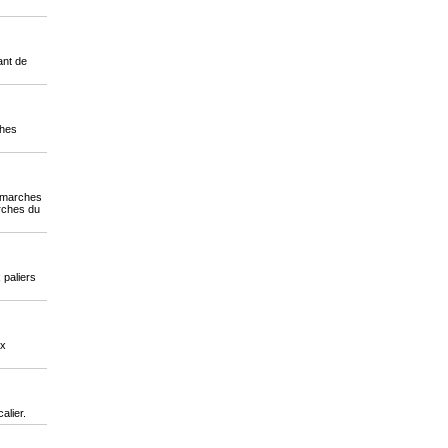
ant de
ches
s marches
rches du
 paliers
ux
alier.