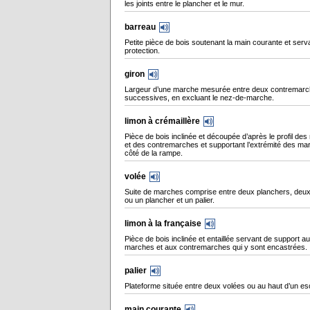
les joints entre le plancher et le mur.
barreau
Petite pièce de bois soutenant la main courante et serv
protection.
giron
Largeur d’une marche mesurée entre deux contremar
successives, en excluant le nez-de-marche.
limon à crémaillère
Pièce de bois inclinée et découpée d’après le profil de
et des contremarches et supportant l’extrémité des ma
côté de la rampe.
volée
Suite de marches comprise entre deux planchers, deux
ou un plancher et un palier.
limon à la française
Pièce de bois inclinée et entaillée servant de support a
marches et aux contremarches qui y sont encastrées.
palier
Plateforme située entre deux volées ou au haut d’un esc
main courante