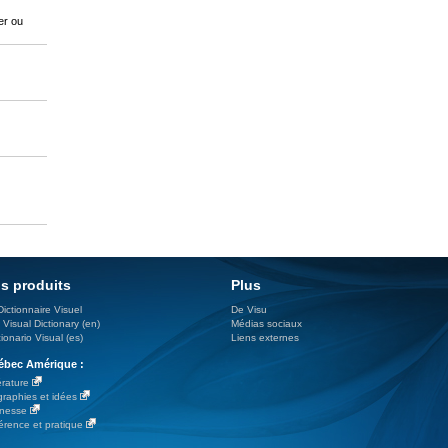
er ou
s produits
Plus
Dictionnaire Visuel
De Visu
 Visual Dictionary (en)
Médias sociaux
ionario Visual (es)
Liens externes
bec Amérique :
érature
graphies et idées
nesse
érence et pratique