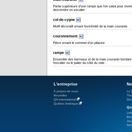
Partie supérieure d’une rampe que l’on saisit pour mont
descendre un escalier.
col-de-cygne
Motif décoratif ornant l’extrémité de la main courante.
couronnement
Pièce ornant le sommet d’un pilastre.
rampe
Ensemble des barreaux et de la main courante bordant
l’escalier ou le palier du côté du vide.
L'entreprise
No
À propos de nous
Le 
Nouvelles
The
QA International
Dicc
Québec Amérique
Qué
Litt
Bio
Jeu
Réf