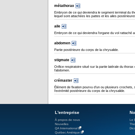
métathorax
Embryon de ce qui deviendra le segment terminal du th
lequel sont attachées les pattes et les ailes postérieure
aile
Embryon de ce qui deviendra l’organe du vol rattaché a
abdomen
Partie postérieure du corps de la chrysalide.
stigmate
Orifice respiratoire situé sur la partie latérale du thorax 
l’abdomen.
crémaster
Élément de fixation pourvu d’un ou plusieurs crochets, 
l’extrémité postérieure du corps de la chrysalide.
L'entreprise
No
À propos de nous
Le 
Nouvelles
The
QA International
Dicc
Québec Amérique