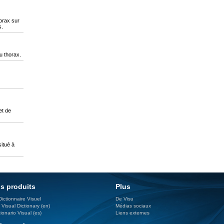
orax sur
s.
u thorax.
et de
situé à
s produits
Plus
Dictionnaire Visuel
De Visu
 Visual Dictionary (en)
Médias sociaux
ionario Visual (es)
Liens externes