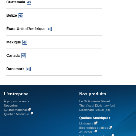
Guatemala
Belize
États-Unis d’Amérique
Mexique
Canada
Danemark
L'entreprise
Nos produits
À propos de nous
Le Dictionnaire Visuel
Nouvelles
The Visual Dictionary (en)
QA International
Diccionario Visual (es)
Québec Amérique
Québec Amérique :
Littérature
Biographies et idées
Jeunesse