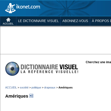
LE DICTIONNAIRE VISUEL
ABONNEZ-VOUS
À PROPOS 
Cherchez une ima
ACCUEIL
>
société
>
politique
>
drapeaux
>
Amériques
Amériques