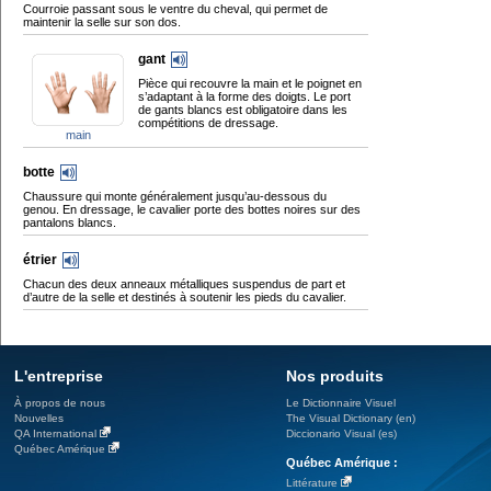
Courroie passant sous le ventre du cheval, qui permet de
maintenir la selle sur son dos.
gant
Pièce qui recouvre la main et le poignet en
s’adaptant à la forme des doigts. Le port
de gants blancs est obligatoire dans les
compétitions de dressage.
main
botte
Chaussure qui monte généralement jusqu’au-dessous du
genou. En dressage, le cavalier porte des bottes noires sur des
pantalons blancs.
étrier
Chacun des deux anneaux métalliques suspendus de part et
d’autre de la selle et destinés à soutenir les pieds du cavalier.
L'entreprise
Nos produits
À propos de nous
Le Dictionnaire Visuel
Nouvelles
The Visual Dictionary (en)
QA International
Diccionario Visual (es)
Québec Amérique
Québec Amérique :
Littérature