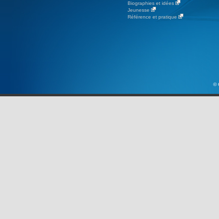
Biographies et idées
Jeunesse
Référence et pratique
© 