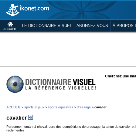
LE DICTIONNAIRE VISUEL
ABONNEZ-VOUS
À PROPOS 
Cherchez une ima
ACCUEIL
>
sports et jeux
>
sports équestres
>
dressage
>
cavalier
cavalier
Personne montant à cheval. Lors des compétitions de dressage, la tenue du cavalier et
réglementés.