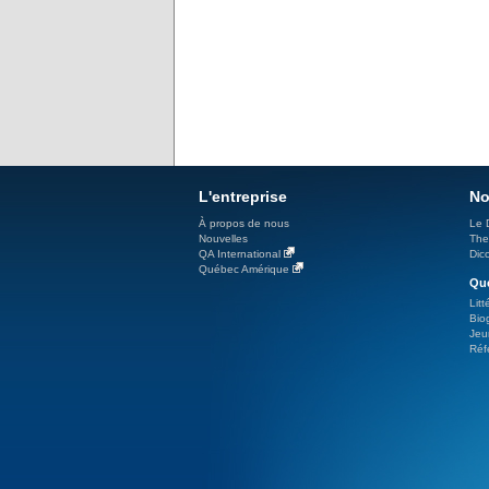
L'entreprise
No
À propos de nous
Le 
Nouvelles
The
QA International
Dicc
Québec Amérique
Qué
Litt
Bio
Jeu
Réf