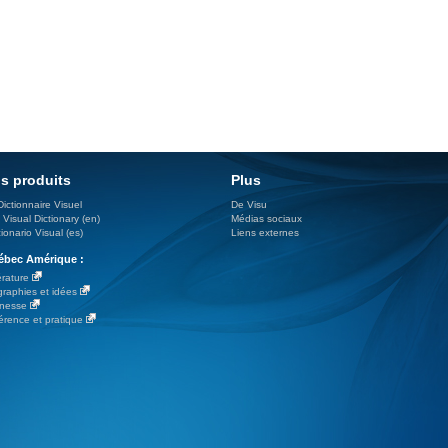
s produits
Plus
Dictionnaire Visuel
De Visu
 Visual Dictionary (en)
Médias sociaux
ionario Visual (es)
Liens externes
bec Amérique :
érature
graphies et idées
nesse
érence et pratique