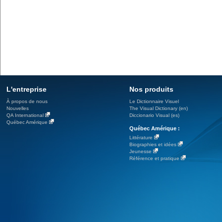
L'entreprise
Nos produits
À propos de nous
Le Dictionnaire Visuel
Nouvelles
The Visual Dictionary (en)
QA International
Diccionario Visual (es)
Québec Amérique
Québec Amérique :
Littérature
Biographies et idées
Jeunesse
Référence et pratique