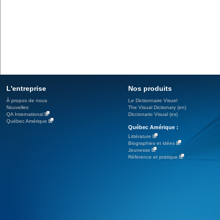
L'entreprise
Nos produits
À propos de nous
Le Dictionnaire Visuel
Nouvelles
The Visual Dictionary (en)
QA International
Diccionario Visual (es)
Québec Amérique
Québec Amérique :
Littérature
Biographies et idées
Jeunesse
Référence et pratique