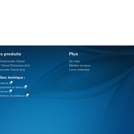
s produits
Plus
Dictionnaire Visuel
De Visu
 Visual Dictionary (en)
Médias sociaux
ionario Visual (es)
Liens externes
bec Amérique :
érature
graphies et idées
nesse
érence et pratique