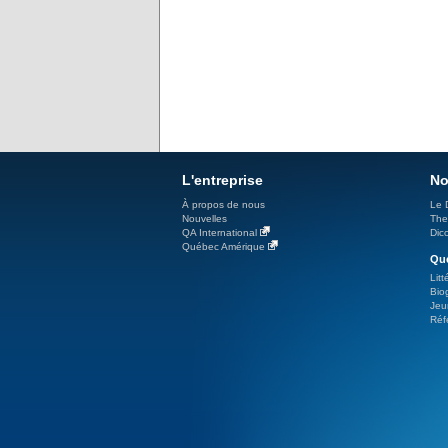
L'entreprise
No
À propos de nous
Le 
Nouvelles
The
QA International
Dicc
Québec Amérique
Qué
Litt
Bio
Jeu
Réf