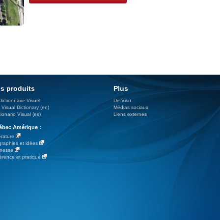
s produits
Plus
Dictionnaire Visuel
De Visu
 Visual Dictionary (en)
Médias sociaux
ionario Visual (es)
Liens externes
bec Amérique :
érature
graphies et idées
nesse
érence et pratique