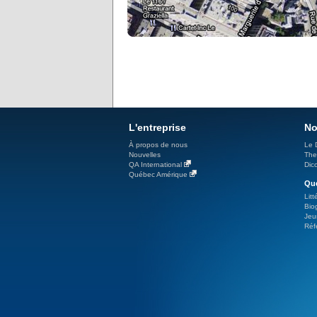
L'entreprise
No
À propos de nous
Le 
Nouvelles
The
QA International
Dicc
Québec Amérique
Qué
Litt
Bio
Jeu
Réf