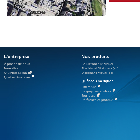
L'entreprise
Nos produits
À propos de nous
Le Dictionnaire Visuel
Nouvelles
The Visual Dictionary (en)
QA International
Diccionario Visual (es)
Québec Amérique
Québec Amérique :
Littérature
Biographies et idées
Jeunesse
Référence et pratique