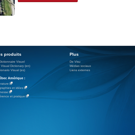
s produits
Plus
Dictionnaire Visuel
De Visu
 Visual Dictionary (en)
Médias sociaux
ionario Visual (es)
Liens externes
bec Amérique :
érature
graphies et idées
nesse
érence et pratique