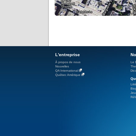
L'entreprise
No
À propos de nous
Le 
Nouvelles
The
QA International
Dicc
Québec Amérique
Qué
Litt
Bio
Jeu
Réf