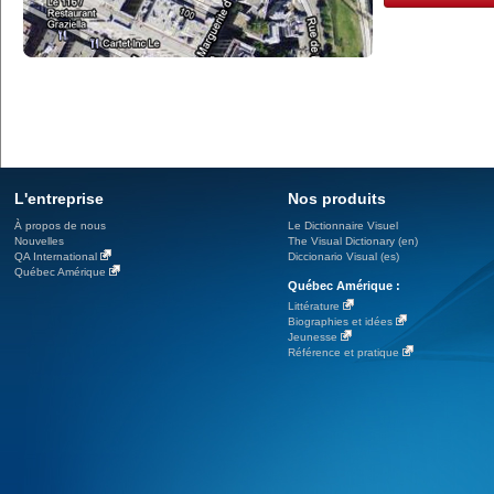
L'entreprise
Nos produits
À propos de nous
Le Dictionnaire Visuel
Nouvelles
The Visual Dictionary (en)
QA International
Diccionario Visual (es)
Québec Amérique
Québec Amérique :
Littérature
Biographies et idées
Jeunesse
Référence et pratique