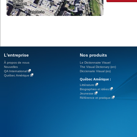
L'entreprise
Nos produits
À propos de nous
Le Dictionnaire Visuel
Nouvelles
The Visual Dictionary (en)
QA International
Diccionario Visual (es)
Québec Amérique
Québec Amérique :
Littérature
Biographies et idées
Jeunesse
Référence et pratique