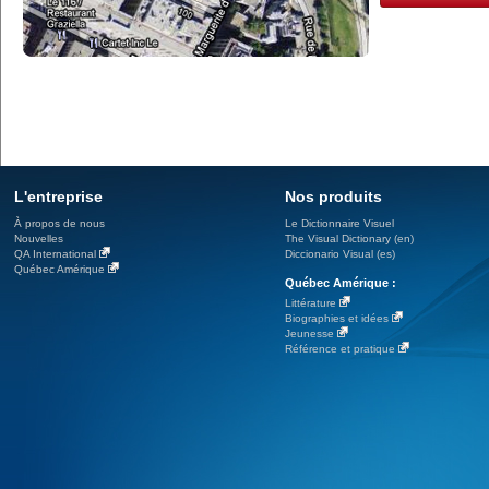
L'entreprise
Nos produits
À propos de nous
Le Dictionnaire Visuel
Nouvelles
The Visual Dictionary (en)
QA International
Diccionario Visual (es)
Québec Amérique
Québec Amérique :
Littérature
Biographies et idées
Jeunesse
Référence et pratique