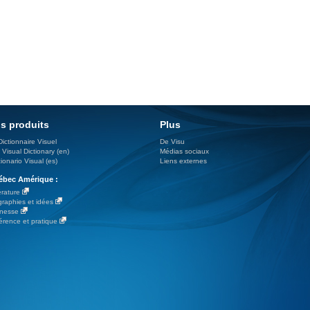
s produits
Plus
Dictionnaire Visuel
De Visu
 Visual Dictionary (en)
Médias sociaux
ionario Visual (es)
Liens externes
bec Amérique :
érature
graphies et idées
nesse
érence et pratique