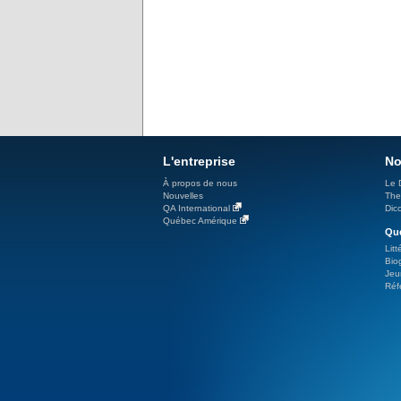
L'entreprise
No
À propos de nous
Le 
Nouvelles
The
QA International
Dicc
Québec Amérique
Qué
Litt
Bio
Jeu
Réf