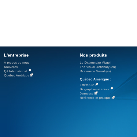
L'entreprise
Nos produits
À propos de nous
Le Dictionnaire Visuel
Nouvelles
The Visual Dictionary (en)
QA International
Diccionario Visual (es)
Québec Amérique
Québec Amérique :
Littérature
Biographies et idées
Jeunesse
Référence et pratique