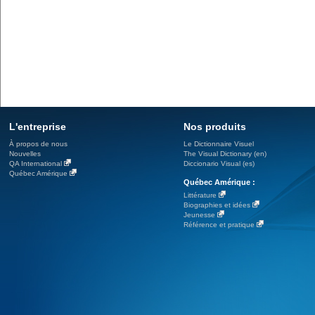
L'entreprise
Nos produits
À propos de nous
Le Dictionnaire Visuel
Nouvelles
The Visual Dictionary (en)
QA International
Diccionario Visual (es)
Québec Amérique
Québec Amérique :
Littérature
Biographies et idées
Jeunesse
Référence et pratique