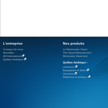
L'entreprise
Nos produits
À propos de nous
Le Dictionnaire Visuel
Nouvelles
The Visual Dictionary (en)
QA International
Diccionario Visual (es)
Québec Amérique
Québec Amérique :
Littérature
Biographies et idées
Jeunesse
Référence et pratique