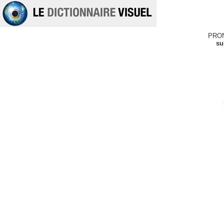
PRO
su