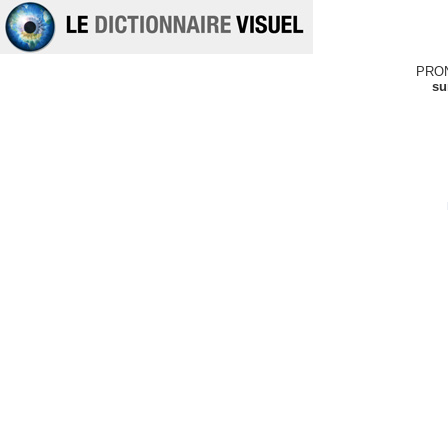
PRO
su