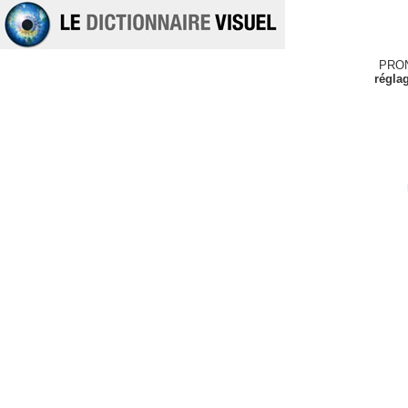
PRO
régla