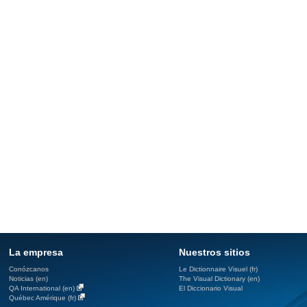
La empresa
Nuestros sitios
Conózcanos
Le Dictionnaire Visuel (fr)
Noticias (en)
The Visual Dictionary (en)
QA International (en)
El Diccionario Visual
Québec Amérique (fr)