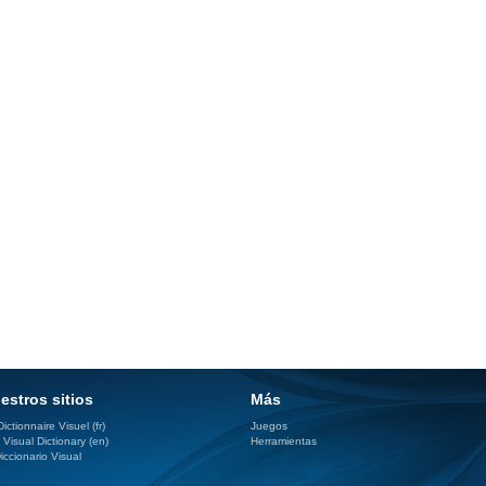
estros sitios
Más
ictionnaire Visuel (fr)
Juegos
 Visual Dictionary (en)
Herramientas
iccionario Visual