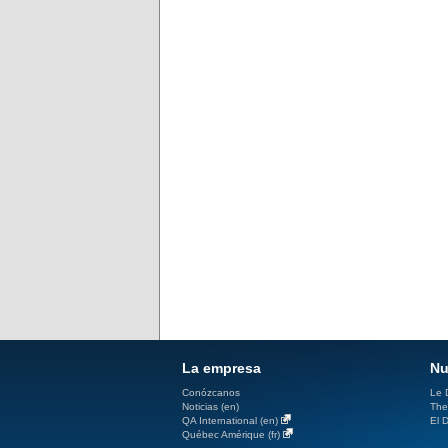
La empresa
Nu
Conózcanos
Le D
Noticias (en)
The
QA International (en)
El D
Québec Amérique (fr)