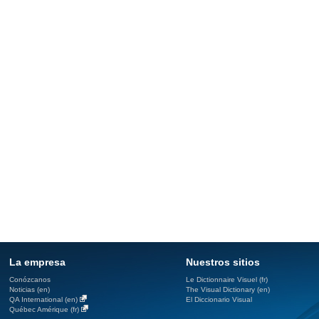
La empresa
Nuestros sitios
Conózcanos
Le Dictionnaire Visuel (fr)
Noticias (en)
The Visual Dictionary (en)
QA International (en)
El Diccionario Visual
Québec Amérique (fr)