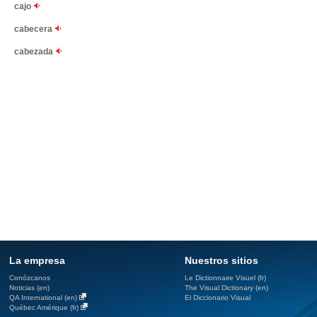
cajo
cabecera
cabezada
La empresa
Nuestros sitios
Conózcanos
Le Dictionnaire Visuel (fr)
Noticias (en)
The Visual Dictionary (en)
QA International (en)
El Diccionario Visual
Québec Amérique (fr)